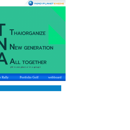
o Rally
Portfolio Golf
webboard