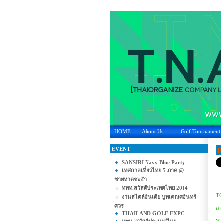
HOME
About Us
Golf Tournament
EVENT
P
SANSIRI Navy Blue Party
เทศกาลเที่ยวไทย 5 ภาค @
ชายหาดชะอำ
ททท.สวัสดีประเทศไทย 2014
TC
งานสไตล์อินเดีย บูทเคณศอินทร์
ศวร
สก
THAILAND GOLF EXPO