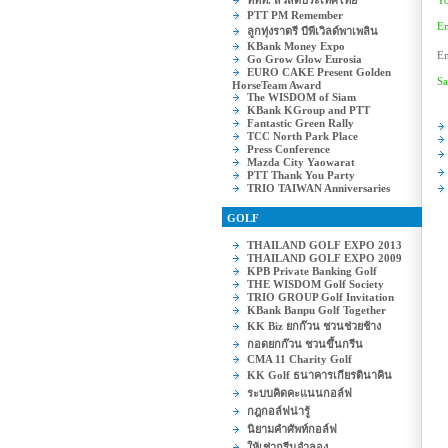
ททท. สวัสดีประเทศไทย
Yo
PTT PM Remember
Em
ลูกทุ่งราตรี บีพีเวิลด์พาเพลิน
KBank Money Expo
Em
Go Grow Glow Eurosia
EURO CAKE Present Golden
Sa
HorseTeam Award
The WISDOM of Siam
KBank KGroup and PTT
Fantastic Green Rally
TCC North Park Place
Press Conference
Mazda City Yaowarat
PTT Thank You Party
TRIO TAIWAN Anniversaries
GOLF
THAILAND GOLF EXPO 2013
THAILAND GOLF EXPO 2009
KPB Private Banking Golf
THE WISDOM Golf Society
TRIO GROUP Golf Invitation
KBank Banpu Golf Together
KK Biz ยกก๊วน ชวนช่วยช้าง
กอดยกก๊วน ชวนขึ้นกรีน
CMA 11 Charity Golf
KK Golf ธนาคารเกียรตินาคิน
ระบบคิดคะแนนกอล์ฟ
กฎกอล์ฟน่ารู้
นิยามคำศัพท์กอล์ฟ
ให้เช่ากรีนจำลอง