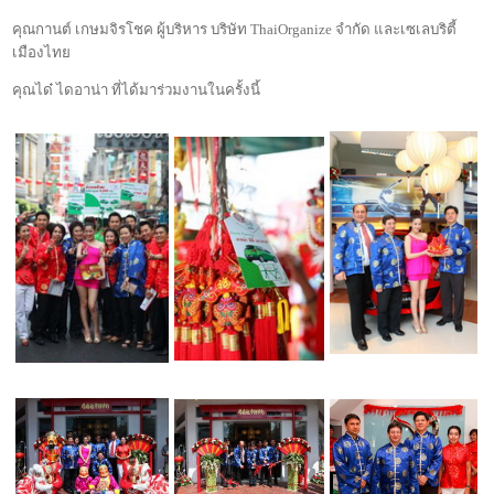
คุณกานต์ เกษมจิรโชค ผู้บริหาร บริษัท
ThaiOrganize
จำกัด และเซเลบริตี้
เมืองไทย
คุณได๋ ไดอาน่า ที่ได้มาร่วมงานในครั้งนี้