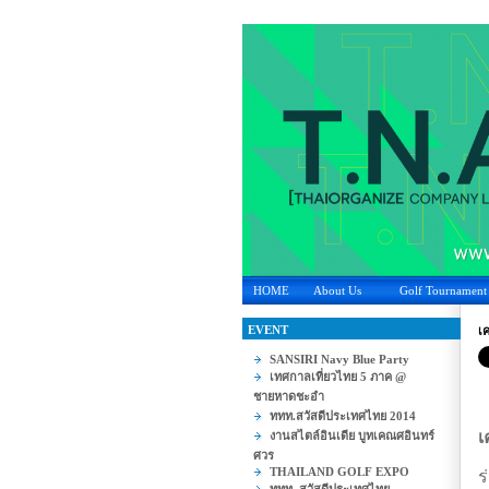
HOME
About Us
Golf Tournament
EVENT
เ
SANSIRI Navy Blue Party
เทศกาลเที่ยวไทย 5 ภาค @
ชายหาดชะอำ
ททท.สวัสดีประเทศไทย 2014
เ
งานสไตล์อินเดีย บูทเคณศอินทร์
ศวร
THAILAND GOLF EXPO
ร