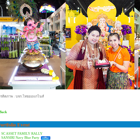
ครดิตภาพ : บจก.ไทยออแกไนส์
 Back
ortfolio Event
SC ASSET FAMILY RALLY
SANSIRI Navy Blue Party