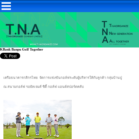
KBank Banpu Golf Together
เครือธนาคารกสิกรไทย จัดการแข่งขันกอล์ฟระดับผู้บริหารให้กับลูกค้า กลุ่มบ้านปู
ณ สนามกอล์ฟ รอยัลเจมส์ ซิตี้ กอล์ฟ แอนด์สปอร์ตคลับ