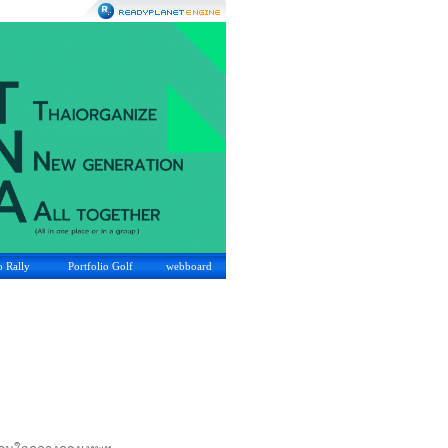
o Rally
Portfolio Golf
webboard