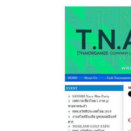
HOME
About Us
Golf Tournament
M
EVENT
SANSIRI Navy Blue Party
เทศกาลเที่ยวไทย 5 ภาค @
ชายหาดชะอำ
ททท.สวัสดีประเทศไทย 2014
งานสไตล์อินเดีย บูทเคณศอินทร์
G
ศวร
THAILAND GOLF EXPO