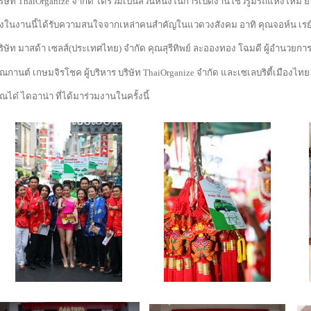
ริษัท
ThaiOrganize
จำกัด ได้ร่วมเป็นส่วนหนึ่งในการเปิดงานโชว์รูมรถแห่งใหม่ 
ึ่งในงานนี้ได้รับความสนใจจากเหล่าคนสำคัญในแวดวงสังคม อาทิ คุณจอห์น เรย์
ริษัท มาสด้า เซลส์
(
ประเทศไทย
)
จำกัด คุณสุรีทิพย์ ละอองทอง โฉมดี ผู้อำนวยก
ุณกานต์ เกษมจิรโชค ผู้บริหาร บริษัท
ThaiOrganize
จำกัด และเซเลบริตี้เมืองไทย
ุณได๋ ไดอาน่า ที่ได้มาร่วมงานในครั้งนี้