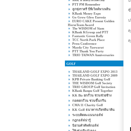
บ
ททท. สวัสดีประเทศไทย
PTT PM Remember
ลูกทุ่งราตรี บีพีเวิลด์พาเพลิน
ซ
KBank Money Expo
Go Grow Glow Eurosia
บ
EURO CAKE Present Golden
HorseTeam Award
The WISDOM of Siam
ค
KBank KGroup and PTT
Fantastic Green Rally
TCC North Park Place
ค
Press Conference
Mazda City Yaowarat
PTT Thank You Party
TRIO TAIWAN Anniversaries
GOLF
THAILAND GOLF EXPO 2013
THAILAND GOLF EXPO 2009
KPB Private Banking Golf
THE WISDOM Golf Society
TRIO GROUP Golf Invitation
KBank Banpu Golf Together
KK Biz ยกก๊วน ชวนช่วยช้าง
กอดยกก๊วน ชวนขึ้นกรีน
CMA 11 Charity Golf
KK Golf ธนาคารเกียรตินาคิน
ระบบคิดคะแนนกอล์ฟ
กฎกอล์ฟน่ารู้
นิยามคำศัพท์กอล์ฟ
ให้เช่ากรีนจำลอง