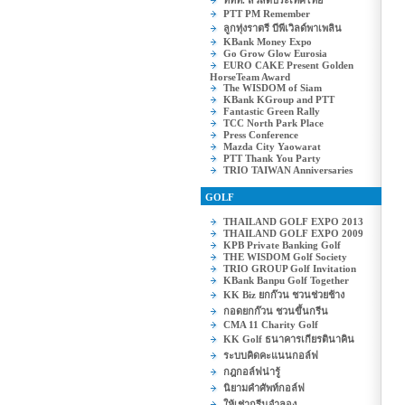
ททท. สวัสดีประเทศไทย
PTT PM Remember
ลูกทุ่งราตรี บีพีเวิลด์พาเพลิน
KBank Money Expo
Go Grow Glow Eurosia
EURO CAKE Present Golden
HorseTeam Award
The WISDOM of Siam
KBank KGroup and PTT
Fantastic Green Rally
TCC North Park Place
Press Conference
Mazda City Yaowarat
PTT Thank You Party
TRIO TAIWAN Anniversaries
GOLF
THAILAND GOLF EXPO 2013
THAILAND GOLF EXPO 2009
KPB Private Banking Golf
THE WISDOM Golf Society
TRIO GROUP Golf Invitation
KBank Banpu Golf Together
KK Biz ยกก๊วน ชวนช่วยช้าง
กอดยกก๊วน ชวนขึ้นกรีน
CMA 11 Charity Golf
KK Golf ธนาคารเกียรตินาคิน
ระบบคิดคะแนนกอล์ฟ
กฎกอล์ฟน่ารู้
นิยามคำศัพท์กอล์ฟ
ให้เช่ากรีนจำลอง