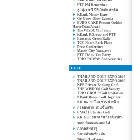
ททท. สวัสดีประเทศไทย
PTT PM Remember
ลูกทุ่งราตรี บีพีเวิลด์พาเพลิน
KBank Money Expo
Go Grow Glow Eurosia
EURO CAKE Present Golden
HorseTeam Award
The WISDOM of Siam
KBank KGroup and PTT
Fantastic Green Rally
TCC North Park Place
Press Conference
Mazda City Yaowarat
PTT Thank You Party
TRIO TAIWAN Anniversaries
GOLF
THAILAND GOLF EXPO 2013
THAILAND GOLF EXPO 2009
KPB Private Banking Golf
THE WISDOM Golf Society
TRIO GROUP Golf Invitation
KBank Banpu Golf Together
KK Biz ยกก๊วน ชวนช่วยช้าง
กอดยกก๊วน ชวนขึ้นกรีน
CMA 11 Charity Golf
KK Golf ธนาคารเกียรตินาคิน
ระบบคิดคะแนนกอล์ฟ
กฎกอล์ฟน่ารู้
นิยามคำศัพท์กอล์ฟ
ให้เช่ากรีนจำลอง