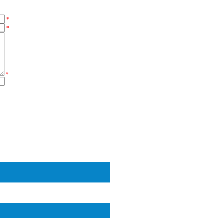
*
*
*