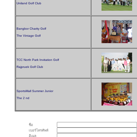
Uniland Golf Club
Bangbor Charity Golf
The Vintage Golf
TCC North Park Invitation Golf
Rajpruek Golf Club
SportsMall Summer Junior
The 2 nd
ชื่อ
เบอร์โทรศัพท์
อีเมล