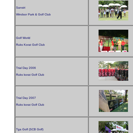
Sansiri
Windsor Park & Golf Club
Golf World
Ruks Korat Golf Club
Trial Day 2006
Ruks korat Golf Club
Trial Day 2007
Ruks korat Golf Club
Tga Golf (SCB Golf)