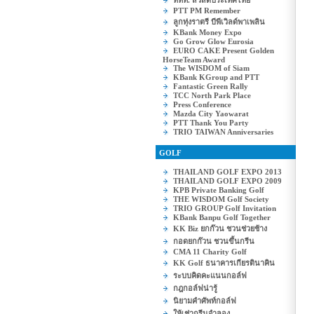
ททท. สวัสดีประเทศไทย
PTT PM Remember
ลูกทุ่งราตรี บีพีเวิลด์พาเพลิน
KBank Money Expo
Go Grow Glow Eurosia
EURO CAKE Present Golden
HorseTeam Award
The WISDOM of Siam
KBank KGroup and PTT
Fantastic Green Rally
TCC North Park Place
Press Conference
Mazda City Yaowarat
PTT Thank You Party
TRIO TAIWAN Anniversaries
GOLF
THAILAND GOLF EXPO 2013
THAILAND GOLF EXPO 2009
KPB Private Banking Golf
THE WISDOM Golf Society
TRIO GROUP Golf Invitation
KBank Banpu Golf Together
KK Biz ยกก๊วน ชวนช่วยช้าง
กอดยกก๊วน ชวนขึ้นกรีน
CMA 11 Charity Golf
KK Golf ธนาคารเกียรตินาคิน
ระบบคิดคะแนนกอล์ฟ
กฎกอล์ฟน่ารู้
นิยามคำศัพท์กอล์ฟ
ให้เช่ากรีนจำลอง