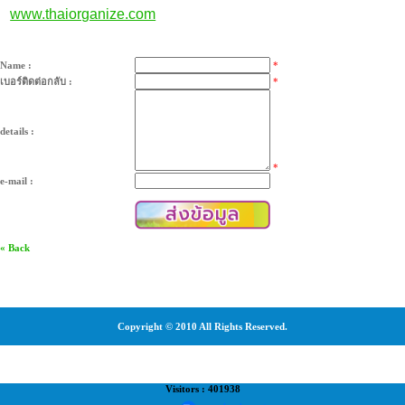
www.thaiorganize.com
Name :
*
เบอร์ติดต่อกลับ :
*
details :
*
e-mail :
« Back
Copyright © 2010 All Rights Reserved.
Visitors : 401938